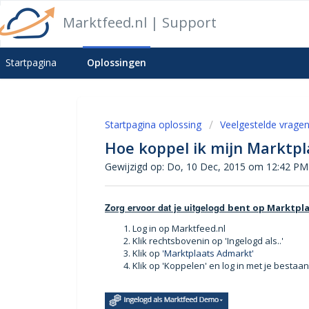
Marktfeed.nl | Support
Startpagina
Oplossingen
Startpagina oplossing
Veelgestelde vrage
Hoe koppel ik mijn Marktp
Gewijzigd op: Do, 10 Dec, 2015 om 12:42 PM
Zorg ervoor dat je uitgelogd
bent op Marktpla
Log in op Marktfeed.nl
Klik rechtsbovenin op 'Ingelogd als..'
Klik op
'Marktplaats Admarkt'
Klik op 'Koppelen' en log in met je besta