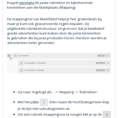
Koppel
eenmalig
de juiste rubrieken en bijbehorende
kenmerken aan die Marktplaats (Mapping).
De
mappingtool
van Marktfeed helpt je hier grotendeels bij,
maar je kunt ook geavanceerde regels bepalen.
De
uitgebreide
rubriekenstructuur zorgt ervoor dat je kwalitatief
goede advertenties
kunt maken door de
juiste
kenmerken
te
gebruiken die bij jouw producten horen. Hierdoor worden je
advertenties beter gevonden.
Ga naar 'Ingelogd als..' -> 'Mapping' -> 'Rubrieken'.
Met het pijltje
links naast de hoofdcategorieën klap
je de lijst
met subcategorieën uit.
Om een rubriek (mapping) toe te voegen klik je op de