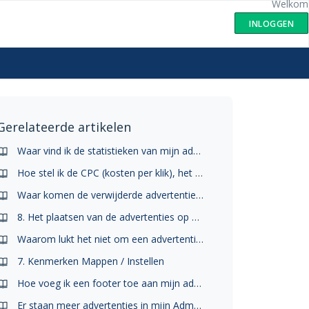
Welkom
INLOGGEN
Gerelateerde artikelen
Waar vind ik de statistieken van mijn advertenties?
Hoe stel ik de CPC (kosten per klik), het totaalbudget en dagbudget in?
Waar komen de verwijderde advertenties in het Dashboard vandaan?
8. Het plaatsen van de advertenties op Marktplaats
Waarom lukt het niet om een advertentie te plaatsen?
7. Kenmerken Mappen / Instellen
Hoe voeg ik een footer toe aan mijn advertenties?
Er staan meer advertenties in mijn Admarkt account dan in mijn Marktfeed account. Hoe kan dit?