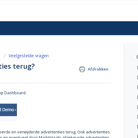
n
Veelgestelde vragen
ties terug?
Afdrukken
 op
Dashboard
.
auzeerde en verwijderde advertenties terug. Ook advertenties
 is en eventueel door Marktplaats afgekeurde advertenties